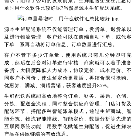
需求，阻碍了公司的发展前景。生鲜配送企业在汇总订
单时用什么软件比较好呢?当然是
源本生鲜配送系统
。
源本
生鲜配送系统
不仅能管理订单，发货单、退货单以
及
进行
物流管理
，
客户
还
可以在前端自动下单，
或
代客
下单，系
再
自动将订单信息、订单数量进行汇总
。
客户不管下多少订单量，使用系统只需几分钟即可完
成，然后在后台对订单进行审核，商家就可以着手准备
备货，大幅度降低人力成本，协议定价、成本定价
、
不
同客户不同价
，
使
生鲜定价更灵活，
再结合
限时抢购、
优惠券、满减、满赠营销，获客速度提升
85%。
生鲜配送系统
能高效
地
整合订单、财务、采购、仓储、
分拣、配送全流程，同时整合供应商管理、门店订货及
配送环节，搭配多种智能派单模式，通过生鲜商城、智
能分拣、物流智能排线、智能定价、数据分析等先进的
互联网系统功能，用数字化赋能生鲜配送，促进生鲜农
产品在供应链端的有效流通。